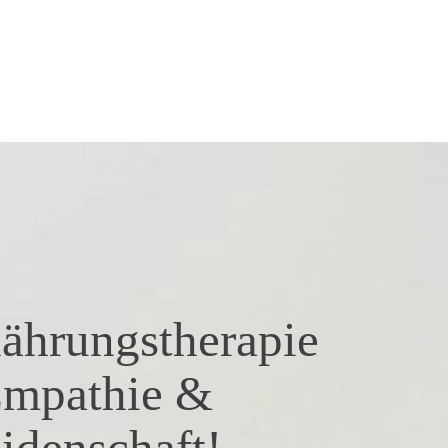
nährungstherapie
Empathie &
idenschaft!