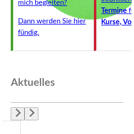
mich begleiten?
Termine
f
Dann werden Sie hier
Kurse, Vo
fündig.
Aktuelles