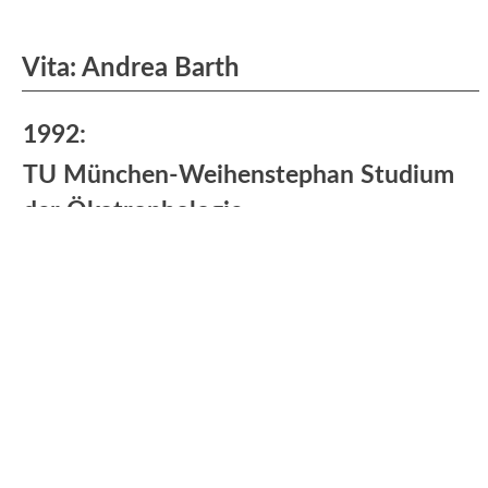
Vita: Andrea Barth
1992:
TU München-Weihenstephan Studium
der Ökotrophologie
Praktische Erfahrungen:
Klinikum Esslingen I Haupt- und
Diätküche + Stationsdienst
Richard Hengstenberg GmbH I
Qualitätssicherung Essig- und
Senfherstellung
Institut für Sporternährung Bad Nauheim I