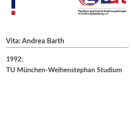
Vita: Andrea Barth
1992:
TU München-Weihenstephan Studium
der Ökotrophologie
Praktische Erfahrungen:
Klinikum Esslingen I Haupt- und
Diätküche + Stationsdienst
Richard Hengstenberg GmbH I
Qualitätssicherung Essig- und