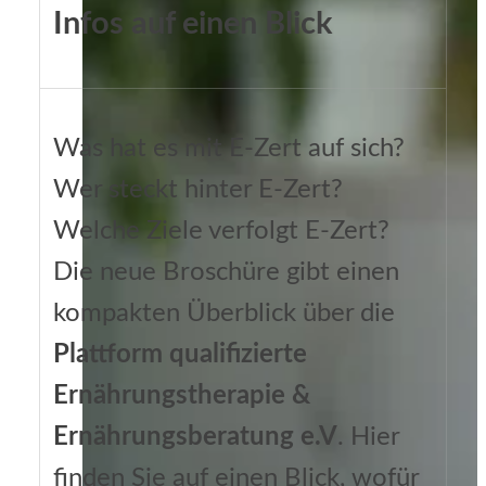
Infos auf einen Blick
Was hat es mit E-Zert auf sich?
Wer steckt hinter E-Zert?
Welche Ziele verfolgt E-Zert?
Die neue Broschüre gibt einen
kompakten Überblick über die
Plattform qualifizierte
Ernährungstherapie &
Ernährungsberatung e.V
. Hier
finden Sie auf einen Blick, wofür