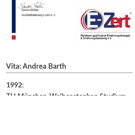
Vita: Andrea Barth
1992:
TU München-Weihenstephan Studium
der Ökotrophologie
Praktische Erfahrungen:
Klinikum Esslingen I Haupt- und