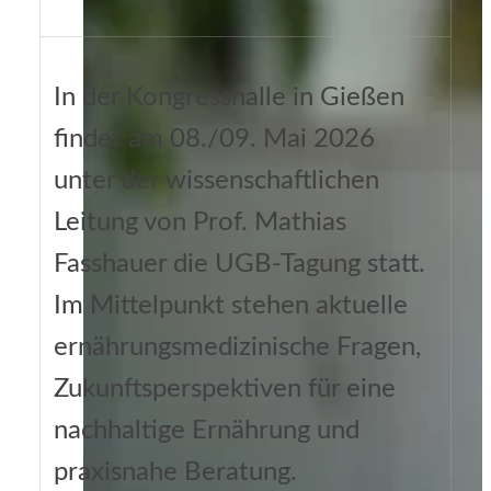
In der Kongresshalle in Gießen
findet am 08./09. Mai 2026
unter der wissenschaftlichen
Leitung von Prof. Mathias
Fasshauer die UGB-Tagung statt.
Im Mittelpunkt stehen aktuelle
ernährungsmedizinische Fragen,
Zukunftsperspektiven für eine
nachhaltige Ernährung und
praxisnahe Beratung.