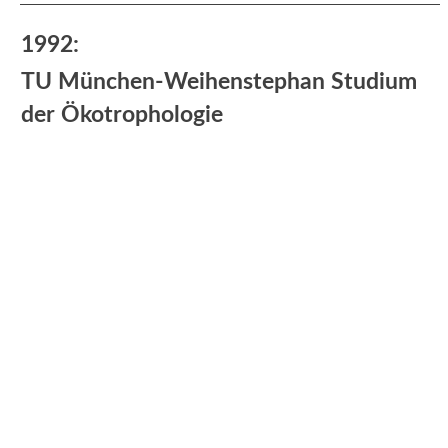
1992:
TU München-Weihenstephan Studium
der Ökotrophologie
Praktische Erfahrungen:
Klinikum Esslingen I Haupt- und
Diätküche + Stationsdienst
Richard Hengstenberg GmbH I
Qualitätssicherung Essig- und
Senfherstellung
Institut für Sporternährung Bad Nauheim I
Redaktion und Ernährungsberatung
Abschluss: Diplom