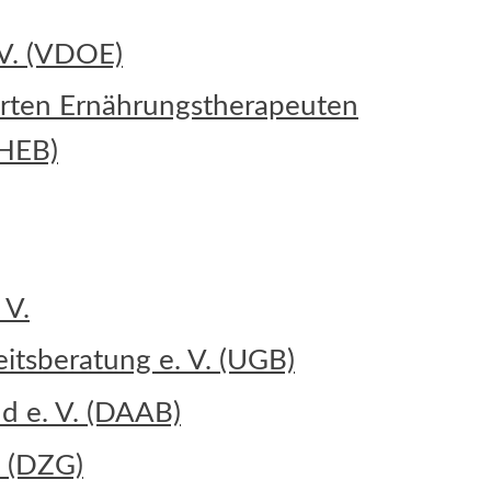
 V. (VDOE)
ierten Ernährungstherapeuten
THEB)
 V.
tsberatung e. V. (UGB)
d e. V. (DAAB)
. (DZG)